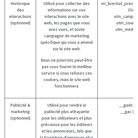
Historique
Utilisé pour collecter des
im_livechat_previo
des
informations sur vos
(Odo
interactions
interactions avec le site
utm_campaig
(optionnel)
web, les pages que vous
utm_source
avez vues, et toute
utm_medium
campagne de marketing
spécifique qui vous a amené
sur le site web.
Nous ne pourrons peut-être
pas vous fournir le meilleur
service si vous refusez ces
cookies, mais le site web
fonctionnera.
Publicité &
Utilisé pour rendre la
__gads (G
marketing
publicité plus attrayante
__gac (G
(optionnel)
pour les utilisateurs et plus
précieuse pour les éditeurs
et les annonceurs, tels que
la fourniture d'annonces plus